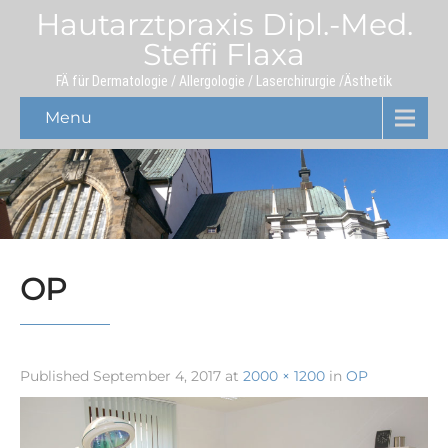
Hautarztpraxis Dipl.-Med.
Steffi Flaxa
FÄ für Dermatologie / Allergologie / Laserchirurgie /Ästhetik
Menu
OP
Published
September 4, 2017
at
2000 × 1200
in
OP