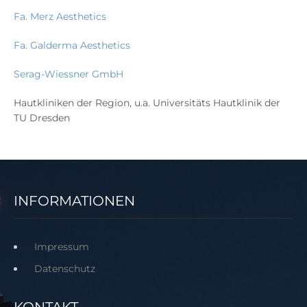
Fa. Merz Aesthetics
Fa. Galderma Aesthetics
Serag-Wiessner GmbH
Hautkliniken der Region, u.a. Universitäts Hautklinik der
TU Dresden
INFORMATIONEN
Impressum
Datenschutz
KONTAKT