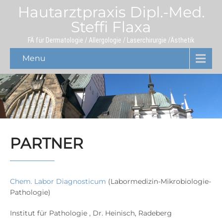
Hautarztpraxis Dipl.-Med.
Steffi Flaxa
FÄ für Dermatologie / Allergologie / Laserchirurgie /Ästhetik
Menu
PARTNER
Chem. Labor Diagnosticum
(Labormedizin-Mikrobiologie-
Pathologie)
Institut für Pathologie , Dr. Heinisch, Radeberg